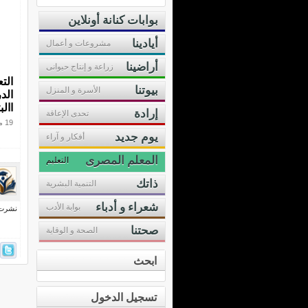
بوابات كنانة أونلاين
أيادينا
مشروعات و أعمال
أراضينا
زراعة و إنتاج حيوانى
الت
بيوتنا
الأسرة و المنزل
الد
االب
إرادة
تحدى الإعاقة
19 مارس 2025
يوم جديد
أفكار و آراء
المعلم المصرى
التعليم
ذاتك
التنمية البشرية
شعراء و أدباء
بوابة الأدب
نشرت فى 21 مار
صحتنا
الصحة و الوقاية
ابحث
تسجيل الدخول