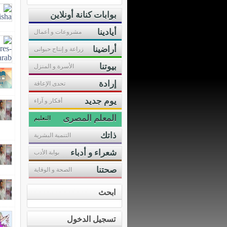
بوابات كنانة أونلاين
أيادينا
مشروعات و أعمال
أراضينا
زراعة و إنتاج حيوانى
بيوتنا
الأسرة و المنزل
إرادة
تحدى الإعاقة
يوم جديد
أفكار و آراء
المعلم المصرى
التعليم
ذاتك
التنمية البشرية
شعراء و أدباء
بوابة الأدب
صحتنا
الصحة و الوقاية
ابحث
تسجيل الدخول