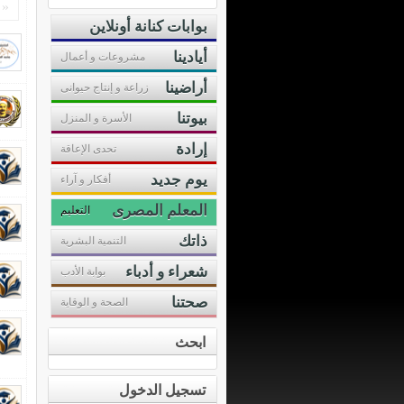
«
بوابات كنانة أونلاين
أيادينا
مشروعات و أعمال
أراضينا
زراعة و إنتاج حيوانى
بيوتنا
الأسرة و المنزل
إرادة
تحدى الإعاقة
يوم جديد
أفكار و آراء
المعلم المصرى
التعليم
ذاتك
التنمية البشرية
شعراء و أدباء
بوابة الأدب
صحتنا
الصحة و الوقاية
ابحث
تسجيل الدخول